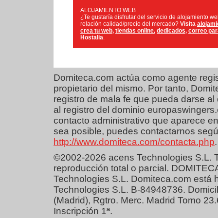
ALOJAMIENTO WEB
¿Te gustaría disfrutar del servicio de alojamiento w
relación calidad/precio del mercado?
Visita
alojami
crea tu web
,
tiendas online
,
dedicados
,
correo pa
Hostalia
.
Domiteca.com actúa como agente regist
propietario del mismo. Por tanto, Dom
registro de mala fe que pueda darse al 
al registro del dominio europaswingers
contacto administrativo que aparece en
sea posible, puedes contactarnos según
http://www.domiteca.com/contacta.php
.
©2002-2026 acens Technologies S.L. T
reproducción total o parcial. DOMITEC
Technologies S.L. Domiteca.com está 
Technologies S.L. B-84948736. Domicil
(Madrid), Rgtro. Merc. Madrid Tomo 23
Inscripción 1ª.